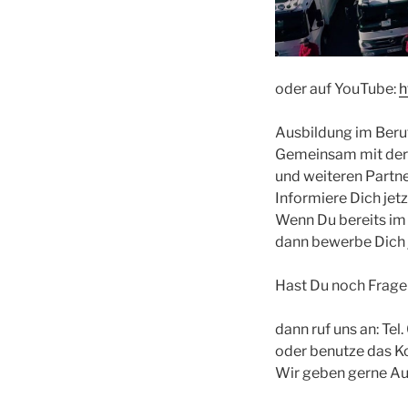
oder auf YouTube:
h
Ausbildung im Beruf
Gemeinsam mit de
und weiteren Partner
Informiere Dich jetz
Wenn Du bereits im 
dann bewerbe Dich j
Hast Du noch Frage
dann ruf uns an: T
oder benutze das K
Wir geben gerne Au