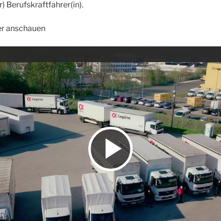
) Berufskraftfahrer(in).
er anschauen
V
i