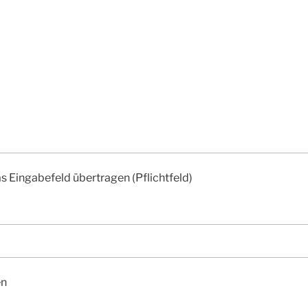
e
n
as Eingabefeld übertragen (Pflichtfeld)
en