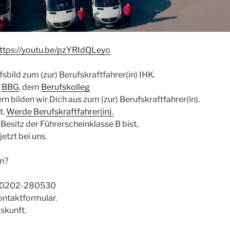
d
ttps://youtu.be/pzYRIdQLeyo
e
sbild zum (zur) Berufskraftfahrer(in) IHK.
r
BBG
, dem
Berufskolleg
n bilden wir Dich aus zum (zur) Berufskraftfahrer(in).
o
t.
Werde Berufskraftfahrer(in).
Besitz der Führerscheinklasse B bist,
etzt bei uns.
a
n?
el. 0202-280530
ontaktformular.
b
skunft.