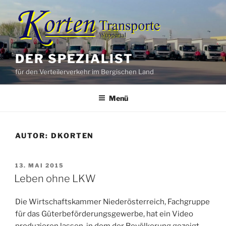
Zum
Inhalt
springen
DER SPEZIALIST
für den Verteilerverkehr im Bergischen Land
Menü
AUTOR:
DKORTEN
VERÖFFENTLICHT
13. MAI 2015
AM
Leben ohne LKW
Die Wirtschaftskammer Niederösterreich, Fachgruppe
für das Güterbeförderungsgewerbe, hat ein Video
produzieren lassen, in dem der Bevölkerung gezeigt