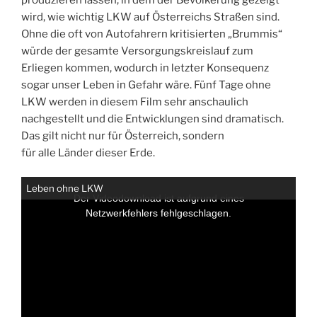
wird, wie wichtig LKW auf Österreichs Straßen sind.
Ohne die oft von Autofahrern kritisierten „Brummis“
würde der gesamte Versorgungskreislauf zum
Erliegen kommen, wodurch in letzter Konsequenz
sogar unser Leben in Gefahr wäre. Fünf Tage ohne
LKW werden in diesem Film sehr anschaulich
nachgestellt und die Entwicklungen sind dramatisch.
Das gilt nicht nur für Österreich, sondern
für alle Länder dieser Erde.
T
Leben ohne LKW
h
i
Der Videodownload ist aufgrund eines
s
i
Netzwerkfehlers fehlgeschlagen.
s
a
m
o
d
a
l
w
i
n
d
o
w
.